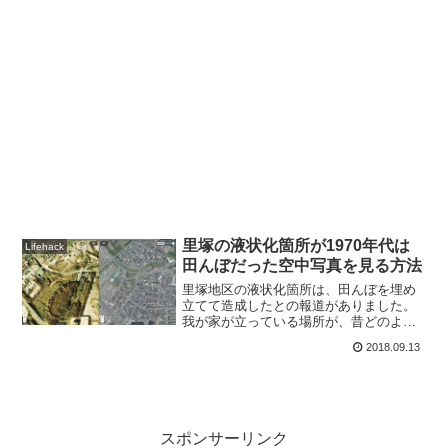
里塚の液状化箇所が1970年代は
Lifehack
田んぼだった空中写真を見る方法
里塚地区の液状化箇所は、田んぼを埋め
立てて造成したとの報道がありました。
我が家が立っている場所が、昔どのよう
な地形だったのか、気になる人も多いと
2018.09.13
思います。地理院地図の2画面機能を使え
ば、現在と昔の航空写真をピンポイント
で比べることができるの...
スポンサーリンク