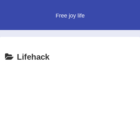
Free joy life
Lifehack